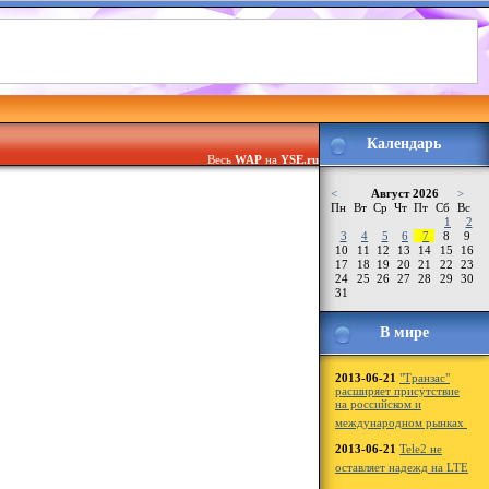
Календарь
Весь
WAP
на
YSE.ru
<
Август 2026
>
Пн
Вт
Ср
Чт
Пт
Сб
Вс
1
2
3
4
5
6
7
8
9
10
11
12
13
14
15
16
17
18
19
20
21
22
23
24
25
26
27
28
29
30
31
В мире
2013-06-21
"Транзас"
расширяет присутствие
на российском и
международном рынках
2013-06-21
Tele2 не
оставляет надежд на LTE