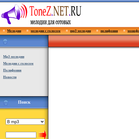
Мелодии
мелодии с голосом
mp3 мелодии
полифония
монофо
Мp3 мелодии
Мелодии с голосом
Полифония
Новости
Поиск