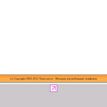
(c) Copyright 2003-2012 Tonez.net.ru - Мелодии для мобильных телефонов