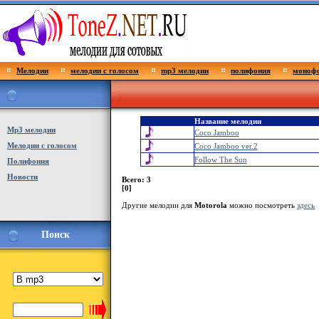
Мелодии
мелодии с голосом
mp3 мелодии
полифония
монофо
Название мелодии
Мp3 мелодии
Coco Jamboo
Мелодии с голосом
Coco Jamboo ver.2
Follow The Sun
Полифония
Новости
Всего: 3
[0]
Другие мелодии для
Motorola
можно посмотреть
здесь
Поиск