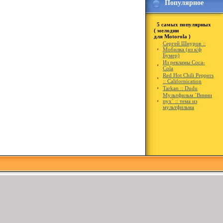
Популярное
5 самых популярных
( мелодии
для Motorola )
Сергей Шнуров ::
Мобилка (из к/ф
Бумер)
Из рекламы Coca-
Cola
Red Hot Chili Peppers
:: Californication
Tarkan :: Dudu
Мультфильм `Винни
пух` :: тема из
мультфильма