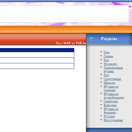
Разделы
Весь
WAP
на
YSE.ru
Поп
Гимны
Рэп
Фольклер
Танцевальная
музыка
Рок
Спортивные
Шансон
Музыка из
рекламы
Музыка из
мультфильмов
Советские
Классика
Музыка из
фильмов
Русские
Иностранные