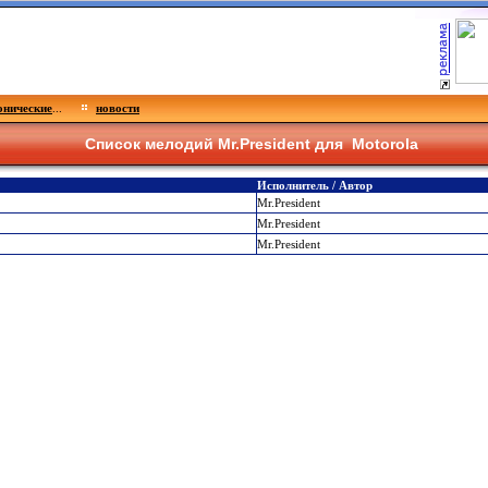
нические
...
новости
Список мелодий Mr.President для
Motorola
Исполнитель / Автор
Mr.President
Mr.President
Mr.President