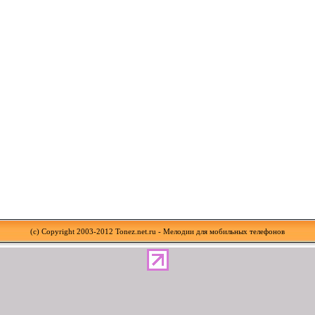
(c) Copyright 2003-2012 Tonez.net.ru - Мелодии для мобильных телефонов