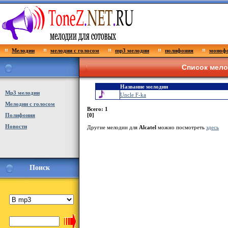
Мелодии
мелодии с голосом
mp3 мелодии
полифония
монофо
Список мело
Название мелодии
Мp3 мелодии
Uncle F-ka
Мелодии с голосом
Всего: 1
Полифония
[0]
Новости
Другие мелодии для
Alcatel
можно посмотреть
здесь
Поиск