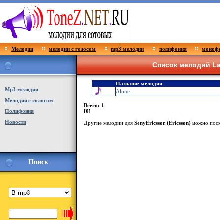
Мелодии
мелодии с голосом
mp3 мелодии
полифония
монофо
Список мелодий L
Название мелодии
Мp3 мелодии
Alone
Мелодии с голосом
Всего: 1
Полифония
[0]
Новости
Другие мелодии для
SonyEricsson (Ericsson)
можно пос
Поиск