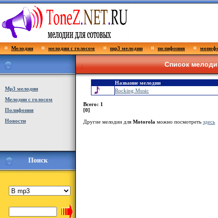
Мелодии
мелодии с голосом
mp3 мелодии
полифония
монофо
Список мелодий
Название мелодии
Мp3 мелодии
Rocking Music
Мелодии с голосом
Всего: 1
Полифония
[0]
Новости
Другие мелодии для
Motorola
можно посмотреть
здесь
Поиск