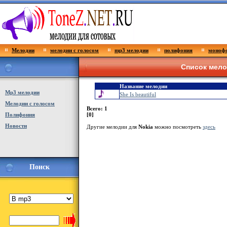
Мелодии
мелодии с голосом
mp3 мелодии
полифония
монофо
Список мел
Название мелодии
Мp3 мелодии
She Is beautiful
Мелодии с голосом
Всего: 1
Полифония
[0]
Новости
Другие мелодии для
Nokia
можно посмотреть
здесь
Поиск