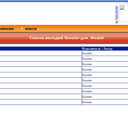
нические
...
новости
Список мелодий Scooter для
Alcatel
Исполнитель / Автор
Scooter
Scooter
Scooter
Scooter
Scooter
Scooter
Scooter
Scooter
Scooter
Scooter