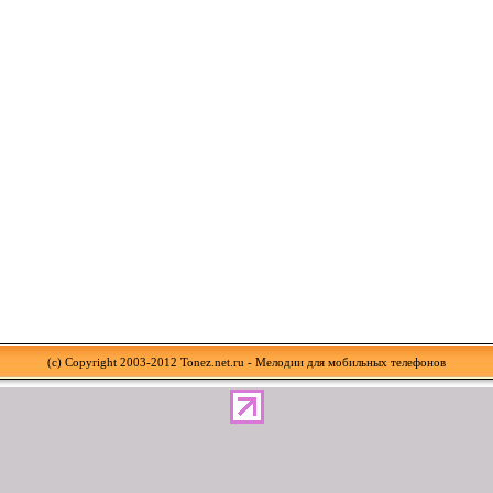
(c) Copyright 2003-2012 Tonez.net.ru - Мелодии для мобильных телефонов