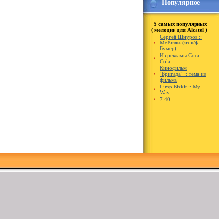
Популярное
5 самых популярных
( мелодии для Alcatel )
Сергей Шнуров ::
Мобилка (из к/ф
Бумер)
Из рекламы Coca-
Cola
Кинофильм
`Бригада` :: тема из
фильма
Limp Bizkit :: My
Way
7.40