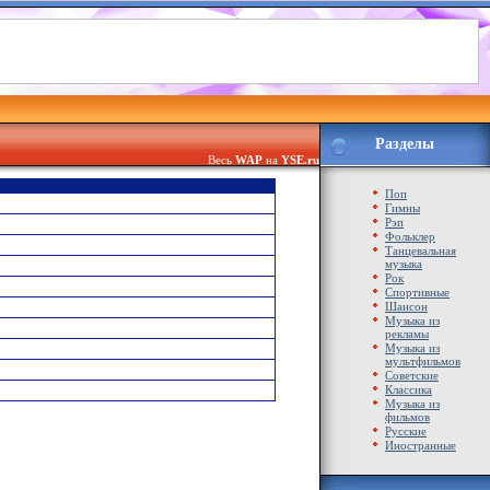
Разделы
Весь
WAP
на
YSE.ru
Поп
Гимны
Рэп
Фольклер
Танцевальная
музыка
Рок
Спортивные
Шансон
Музыка из
рекламы
Музыка из
мультфильмов
Советские
Классика
Музыка из
фильмов
Русские
Иностранные