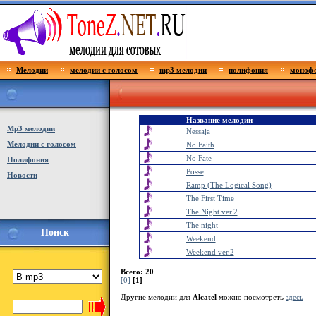
Мелодии
мелодии с голосом
mp3 мелодии
полифония
монофо
Название мелодии
Мp3 мелодии
Nessaja
Мелодии с голосом
No Faith
No Fate
Полифония
Posse
Новости
Ramp (The Logical Song)
The First Time
The Night ver.2
The night
Поиск
Weekend
Weekend ver.2
Всего: 20
[0]
[1]
Другие мелодии для
Alcatel
можно посмотреть
здесь