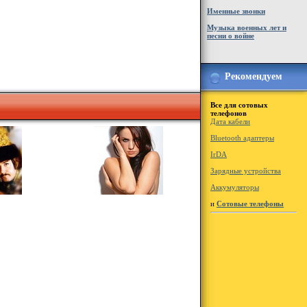
Именные звонки
Музыка военных лет и
песни о войне
Рекомендуем
Все для сотовых
телефонов
Дата кабели
Bluetooth адаптеры
IrDA
Зарядные устройства
Аккумуляторы
и
Сотовые телефоны