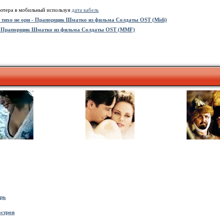
ьютера в мобильный используя
дата кабель
тихо не ори - Прапорщик Шматко из фильма Солдаты OST (Midi)
и - Прапорщик Шматко из фильма Солдаты OST (MMF)
рь
стров