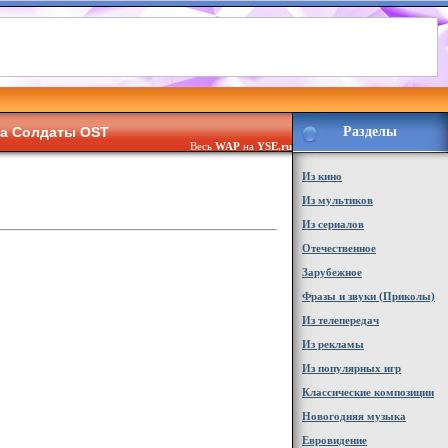
ма Солдаты OST
Разделы
Весь
WAP
на
YSE.ru
Из кино
Из мультиков
Из сериалов
Отечественное
Зарубежное
Фразы и звуки (Приколы)
Из телепередач
Из рекламы
Из популярных игр
Классические композиции
Новогодняя музыка
Евровидение