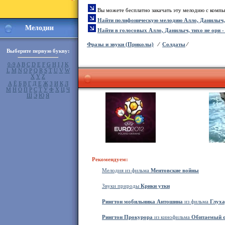
Вы можете бесплатно закачать эту мелодию с комп
Найти полифоническую мелодию Алло, Данилыч, 
Мелодии
Найти в голосовых Алло, Данилыч, тихо не ор
Фразы и звуки (Приколы)
⁄
Солдаты
⁄
Выберите первую букву:
0-9
A
B
C
D
E
F
G
H
I
J
K
L
M
N
O
P
Q
R
S
T
U
V
W
X
Y
Z
А
Ё
Б
В
Г
Д
Е
Ж
З
И
К
Л
М
Н
О
П
Р
С
Т
У
Ф
Х
Ц
Ч
Ш
Э
Ю
Я
Рекомендуем:
Мелодия из фильма
Ментовские войны
Звуки природы
Крики утки
Рингтон мобильника Антошина
из фильма
Глуха
Рингтон Прокурора
из кинофильма
Обитаемый о