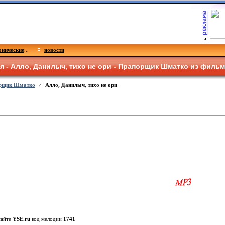
нические
...
новости
я - Алло, Данилыч, тихо не ори - Прапорщик Шматко из филь
рщик Шматко
⁄ Алло, Данилыч, тихо не ори
сайте
YSE.ru
код мелодии
1741