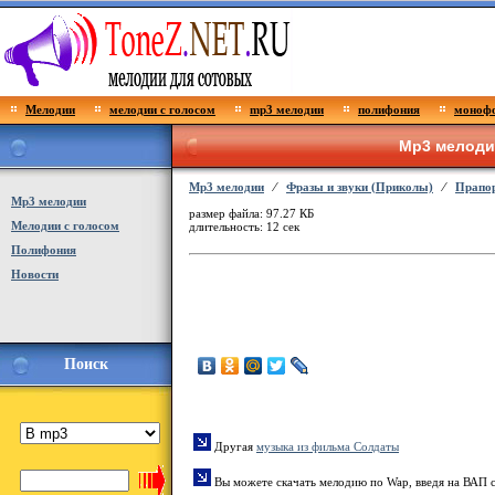
Мелодии
мелодии с голосом
mp3 мелодии
полифония
монофо
Mp3 мелоди
Mp3 мелодии
⁄
Фразы и звуки (Приколы)
⁄
Прапо
Мp3 мелодии
размер файла: 97.27 КБ
Мелодии с голосом
длительность: 12 сек
Полифония
Новости
Поиск
Другая
музыка из фильма Солдаты
Вы можете скачать мелодию по Wap, введя на ВАП 