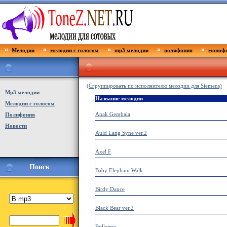
Мелодии
мелодии с голосом
mp3 мелодии
полифония
монофо
(Сгруппировать по исполнителю мелодии для Siemens)
Мp3 мелодии
Название мелодии
Мелодии с голосом
Anak Gembala
Полифония
Новости
Auld Lang Syne ver.2
Axel F
Поиск
Baby Elephant Walk
Birdy Dance
Black Bear ver.2
Bulletme