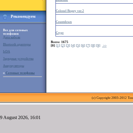
Colonel Bogey ver.2
Рекомендуем
Countdown
Все для сотовых
Crypt
телефонов
Дата кабели
Всего: 1675
Bluetooth адаптеры
[0]
[1]
[2]
[3]
[4]
[5]
[6]
[7]
[8]
[9]
>>
IrDA
Зарядные устройства
Аккумуляторы
и
Сотовые телефоны
(c) Copyright 2003-2012 To
9 August 2026, 16:01