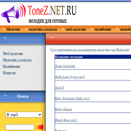
Мелодии
мелодии с голосом
mp3 мелодии
полифония
монофо
(Сгруппировать по исполнителю мелодии для Motorola)
Мp3 мелодии
Название мелодии
Мелодии с голосом
Anak Gembala
Полифония
Новости
Auld Lang Syne ver.3
Axel F
Поиск
Baby Elephant Walk ver.2
Birdy Dance
Black Bear ver.2
Bulletme