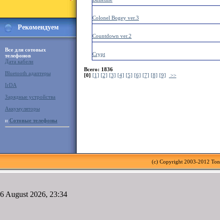
Colonel Bogey ver.3
Рекомендуем
Countdown ver.2
Все для сотовых
Crypt
телефонов
Дата кабели
Всего: 1836
Bluetooth адаптеры
[0]
[1]
[2]
[3]
[4]
[5]
[6]
[7]
[8]
[9]
>>
IrDA
Зарядные устройства
Аккумуляторы
и
Сотовые телефоны
(c) Copyright 2003-2012 To
6 August 2026, 23:34