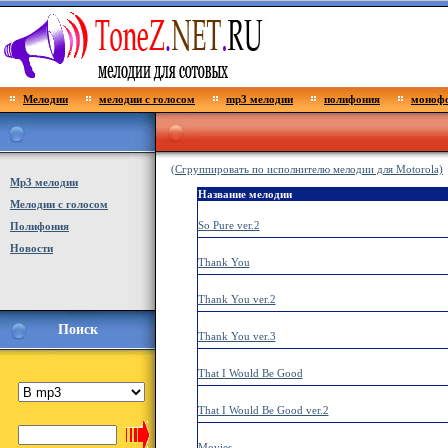
Мелодии
мелодии с голосом
mp3 мелодии
полифония
монофо
(Сгруппировать по исполнителю мелодии для Motorola)
Мp3 мелодии
Название мелодии
Мелодии с голосом
So Pure ver.2
Полифония
Новости
Thank You
Thank You ver.2
Поиск
Thank You ver.3
That I Would Be Good
That I Would Be Good ver.2
Movies