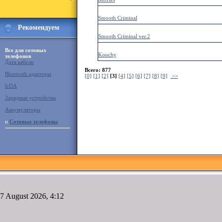
Smooth Criminal
Рекомендуем
Smooth Criminal ver.2
Все для сотовых
Koochy
телефонов
Дата кабели
Всего: 877
Bluetooth адаптеры
[0]
[1]
[2]
[3]
[4]
[5]
[6]
[7]
[8]
[9]
>>
IrDA
Зарядные устройства
Аккумуляторы
и
Сотовые телефоны
7 August 2026, 4:12