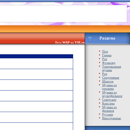
Разделы
Весь
WAP
на
YSE.ru
Поп
Гимны
Рэп
Фольклер
Танцевальная
музыка
Рок
Спортивные
Шансон
Музыка из
рекламы
Музыка из
мультфильмов
Советские
Классика
Музыка из
фильмов
Русские
Иностранные