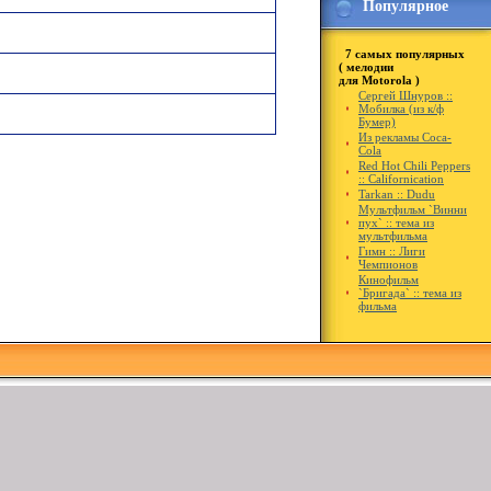
Популярное
7 самых популярных
( мелодии
для Motorola )
Сергей Шнуров ::
Мобилка (из к/ф
Бумер)
Из рекламы Coca-
Cola
Red Hot Chili Peppers
:: Californication
Tarkan :: Dudu
Мультфильм `Винни
пух` :: тема из
мультфильма
Гимн :: Лиги
Чемпионов
Кинофильм
`Бригада` :: тема из
фильма