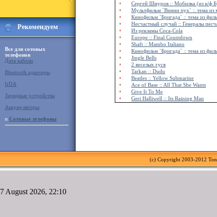
Сергей Шнуров :: Мобилка (из к/ф 
Мультфильм `Винни пух` :: тема из
Кинофильм `Бригада` :: тема из фил
Несчастный случай :: Генералы пес
Рекомендуем
Из рекламы Coca-Cola
Europe :: Final Countdown
Shaft :: Mambo Italiano
Все для сотовых
Кинофильм `Бригада` :: тема из фил
телефонов
Jingle Bells
Дата кабели
2 веселых гуся
Tarkan :: Dudu
Bluetooth адаптеры
Beatles :: Yellow Submarine
IrDA
Ace of Base :: All That She Wants
Give It To Me
Зарядные устройства
Geri Halliwell :: Its Raining Man
Аккумуляторы
и
Сотовые телефоны
(c) Copyright 2003-2012 To
7 August 2026, 22:10