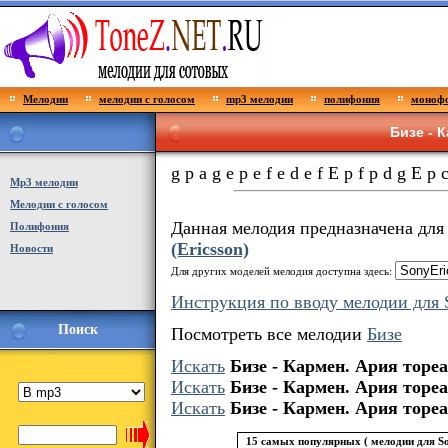
Мелодии
мелодии с голосом
mp3 мелодии
полифония
монофо
Бизе - 
g p a g e p e f e d e f E p f p d g E p 
Мp3 мелодии
Мелодии с голосом
Данная мелодия предназначена дл
Полифония
(Ericsson)
Новости
Для других моделей мелодия доступна здесь:
Инструкция по вводу мелодии для S
Поиск
Посмотреть все мелодии
Бизе
Искать
Бизе - Кармен. Ария торе
Искать
Бизе - Кармен. Ария торе
Искать
Бизе - Кармен. Ария торе
15 самых популярных ( мелодии для Son