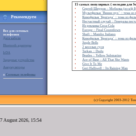
15 самых популярных ( мелодии для Son
Сергей Шнуров :: Мобилка (из к/ф 
Мультфильм `Винни пух` :: тема из
Рекомендуем
Кинофильм `Бригада` :: тема из фил
Несчастный случай :: Генералы пес
Из рекламы Coca-Cola
Europe :: Final Countdown
Все для сотовых
Shaft :: Mambo Italiano
телефонов
Дата кабели
Кинофильм `Бригада` :: тема из фил
Jingle Bells
Bluetooth адаптеры
2 веселых гуся
Tarkan :: Dudu
IrDA
Beatles :: Yellow Submarine
Ace of Base :: All That She Wants
Зарядные устройства
Give It To Me
Аккумуляторы
Geri Halliwell :: Its Raining Man
и
Сотовые телефоны
(c) Copyright 2003-2012 To
7 August 2026, 15:54