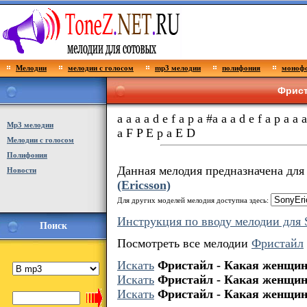
Мелодии
мелодии с голосом
mp3 мелодии
полифония
монофо
Фрист
a a a a d e f a p a #a a a d e f a p a 
Мp3 мелодии
a F P E p a E D
Мелодии с голосом
Полифония
Данная мелодия предназначена дл
Новости
(Ericsson)
Для других моделей мелодия доступна здесь:
Инструкция по вводу мелодии для S
Поиск
Посмотреть все мелодии
Фристайл
Искать
Фристайл - Какая женщин
Искать
Фристайл - Какая женщин
Искать
Фристайл - Какая женщин