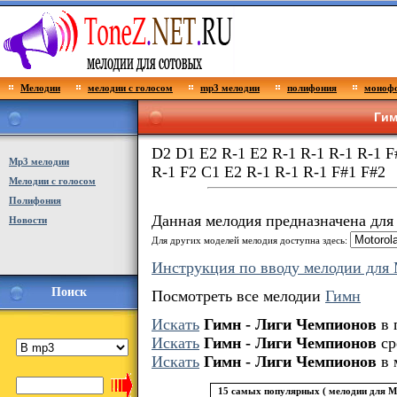
Мелодии
мелодии с голосом
mp3 мелодии
полифония
монофо
Гим
D2 D1 E2 R-1 E2 R-1 R-1 R-1 R-1 F
Мp3 мелодии
R-1 F2 C1 E2 R-1 R-1 R-1 F#1 F#2
Мелодии с голосом
Полифония
Данная мелодия предназначена дл
Новости
Для других моделей мелодия доступна здесь:
Инструкция по вводу мелодии для 
Поиск
Посмотреть все мелодии
Гимн
Искать
Гимн - Лиги Чемпионов
в 
Искать
Гимн - Лиги Чемпионов
ср
Искать
Гимн - Лиги Чемпионов
в 
15 самых популярных ( мелодии для Mo