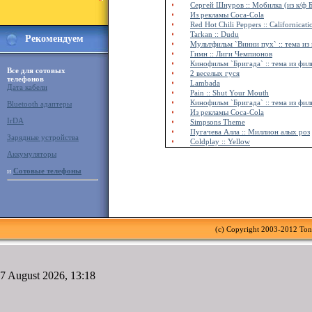
Сергей Шнуров :: Мобилка (из к/ф 
Из рекламы Coca-Cola
Red Hot Chili Peppers :: Californicati
Tarkan :: Dudu
Рекомендуем
Мультфильм `Винни пух` :: тема из
Гимн :: Лиги Чемпионов
Кинофильм `Бригада` :: тема из фил
Все для сотовых
2 веселых гуся
телефонов
Lambada
Дата кабели
Pain :: Shut Your Mouth
Кинофильм `Бригада` :: тема из фил
Bluetooth адаптеры
Из рекламы Coca-Cola
IrDA
Simpsons Theme
Пугачева Алла :: Миллион алых роз
Зарядные устройства
Coldplay :: Yellow
Аккумуляторы
и
Сотовые телефоны
(c) Copyright 2003-2012 To
7 August 2026, 13:18