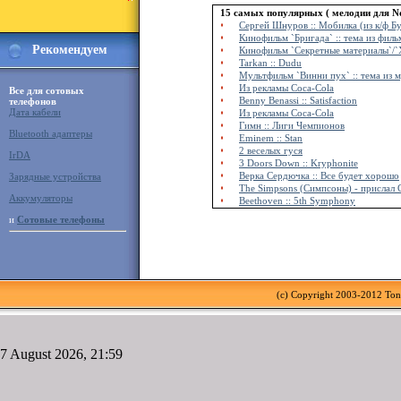
15 самых популярных ( мелодии для No
Сергей Шнуров :: Мобилка (из к/ф Б
Кинофильм `Бригада` :: тема из филь
Рекомендуем
Кинофильм `Секретные материалы`/`X-
Tarkan :: Dudu
Мультфильм `Винни пух` :: тема из 
Из рекламы Coca-Cola
Все для сотовых
Benny Benassi :: Satisfaction
телефонов
Дата кабели
Из рекламы Coca-Cola
Гимн :: Лиги Чемпионов
Bluetooth адаптеры
Eminem :: Stan
2 веселых гуся
IrDA
3 Doors Down :: Kryphonite
Верка Сердючка :: Все будет хорошо
Зарядные устройства
The Simpsons (Симпсоны) - прислал 
Аккумуляторы
Beethoven :: 5th Symphony
и
Сотовые телефоны
(c) Copyright 2003-2012 To
7 August 2026, 21:59