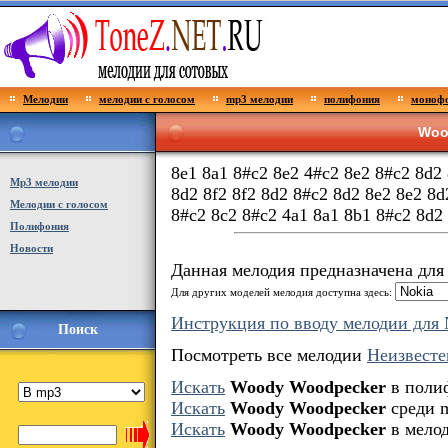
Мелодии
мелодии с голосом
mp3 мелодии
полифония
монофо
Woo
8e1 8a1 8#c2 8e2 4#c2 8e2 8#c2 8d2 
Мp3 мелодии
8d2 8f2 8f2 8d2 8#c2 8d2 8e2 8e2 8d
Мелодии с голосом
8#c2 8c2 8#c2 4a1 8a1 8b1 8#c2 8d2
Полифония
Новости
Данная мелодия предназначена дл
Для других моделей мелодия доступна здесь:
Инструкция по вводу мелодии для 
Поиск
Посмотреть все мелодии
Неизвесте
Искать
Woody Woodpecker
в поли
Искать
Woody Woodpecker
среди 
Искать
Woody Woodpecker
в мелод