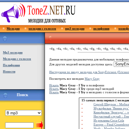
Мелодии
мелодии с голосом
mp3 мелодии
полифония
монофо
+#g, +#a, +#c, +#a, +#c, +#a, +#g, +#c, +#g, +#a, +#c, +#a,
Мp3 мелодии
Мелодии с голосом
Данная мелодия предназначена для мобильных телефон
Для других моделей мелодия доступна здесь:
Полифония
Новости
Инструкция по вводу мелодии для SonyEricsson (Ericsso
Посмотреть все мелодии
Macy Gray
Искать
Macy Gray - I Try
в полифонии
Искать
Macy Gray - I Try
среди mp3 мелодий
Искать
Macy Gray - I Try
в мелодиях с голосом в форм
Поиск
15 самых популярных ( мелодии д
Сергей Шнуров :: Мобилк
Мультфильм `Винни пух` 
Кинофильм `Бригада` :: т
Несчастный случай :: Ге
Из рекламы Coca-Cola
Europe :: Final Countdow
Shaft :: Mambo Italiano