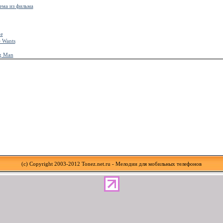
ема из фильма
ne
e Wants
ng Man
(c) Copyright 2003-2012 Tonez.net.ru - Мелодии для мобильных телефонов