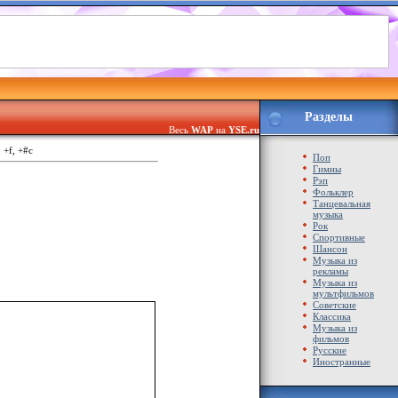
Разделы
Весь
WAP
на
YSE.ru
, +f, +#c
Поп
Гимны
Рэп
Фольклер
Танцевальная
музыка
Рок
Спортивные
Шансон
Музыка из
рекламы
Музыка из
мультфильмов
Советские
Классика
Музыка из
фильмов
Русские
Иностранные