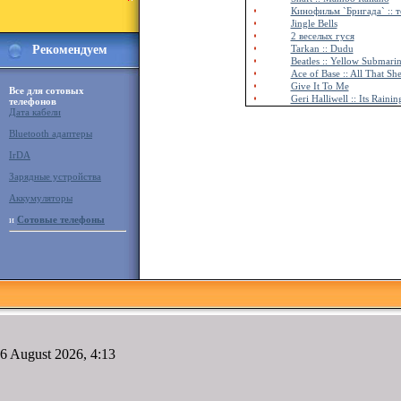
Кинофильм `Бригада` :: т
Jingle Bells
2 веселых гуся
Рекомендуем
Tarkan :: Dudu
Beatles :: Yellow Submari
Ace of Base :: All That Sh
Give It To Me
Все для сотовых
Geri Halliwell :: Its Raini
телефонов
Дата кабели
Bluetooth адаптеры
IrDA
Зарядные устройства
Аккумуляторы
и
Сотовые телефоны
6 August 2026, 4:13