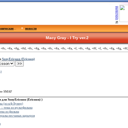
нические
...
новости
Macy Gray - I Try ver.2
 +#c, +#a, +#g, +#d, +#c, +#g, +#a, +#c, +#a, +#c, +#a, +f, +#c, +#g, +#f, +f, +#c, +#g, +#g, +#f
ов
SonyEricsson (Ericsson)
n)
ате SMAF
ля SonyEricsson (Ericsson) )
а (из к/ф Бумер)
:: тема из мультфильма
ема из фильма
нералы песчаных карьеров
n