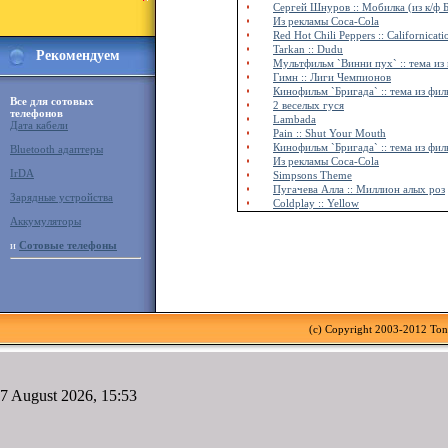
Сергей Шнуров :: Мобилка (из к/ф 
Из рекламы Coca-Cola
Red Hot Chili Peppers :: Californicati
Tarkan :: Dudu
Рекомендуем
Мультфильм `Винни пух` :: тема из
Гимн :: Лиги Чемпионов
Кинофильм `Бригада` :: тема из фил
Все для сотовых
2 веселых гуся
телефонов
Lambada
Дата кабели
Pain :: Shut Your Mouth
Кинофильм `Бригада` :: тема из фил
Bluetooth адаптеры
Из рекламы Coca-Cola
IrDA
Simpsons Theme
Пугачева Алла :: Миллион алых роз
Зарядные устройства
Coldplay :: Yellow
Аккумуляторы
и
Сотовые телефоны
(c) Copyright 2003-2012 To
7 August 2026, 15:53