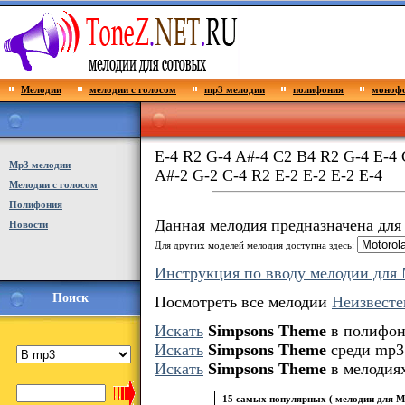
Мелодии
мелодии с голосом
mp3 мелодии
полифония
монофо
E-4 R2 G-4 A#-4 C2 B4 R2 G-4 E-4 
Мp3 мелодии
A#-2 G-2 C-4 R2 E-2 E-2 E-2 E-4
Мелодии с голосом
Полифония
Данная мелодия предназначена дл
Новости
Для других моделей мелодия доступна здесь:
Инструкция по вводу мелодии для 
Поиск
Посмотреть все мелодии
Неизвесте
Искать
Simpsons Theme
в полифо
Искать
Simpsons Theme
среди mp3
Искать
Simpsons Theme
в мелодия
15 самых популярных ( мелодии для Mo