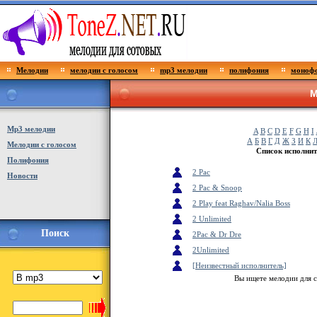
Мелодии
мелодии с голосом
mp3 мелодии
полифония
монофо
М
Мp3 мелодии
A
B
C
D
E
F
G
H
I
А
Б
В
Г
Д
Ж
З
И
К
Мелодии с голосом
Список исполнит
Полифония
2 Pac
Новости
2 Pac & Snoop
2 Play feat Raghav/Nalia Boss
2 Unlimited
Поиск
2Pac & Dr Dre
2Unlimited
[Неизвестный исполнитель]
Вы ищете мелодии для 