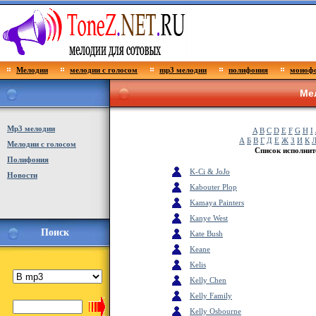
Мелодии
мелодии с голосом
mp3 мелодии
полифония
монофо
Ме
Мp3 мелодии
A
B
C
D
E
F
G
H
I
А
Б
В
Г
Д
Е
Ж
З
И
К
Мелодии с голосом
Список исполнит
Полифония
K-Ci & JoJo
Новости
Kabouter Plop
Kamaya Painters
Kanye West
Поиск
Kate Bush
Keane
Kelis
Kelly Chen
Kelly Family
Kelly Osbourne