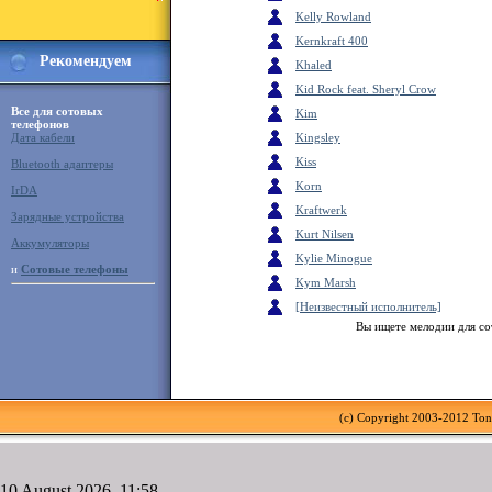
Kelly Rowland
Kernkraft 400
Рекомендуем
Khaled
Kid Rock feat. Sheryl Crow
Все для сотовых
Kim
телефонов
Дата кабели
Kingsley
Kiss
Bluetooth адаптеры
Korn
IrDA
Kraftwerk
Зарядные устройства
Kurt Nilsen
Аккумуляторы
Kylie Minogue
и
Сотовые телефоны
Kym Marsh
[Неизвестный исполнитель]
Вы ищете мелодии для со
(c) Copyright 2003-2012 To
10 August 2026, 11:58