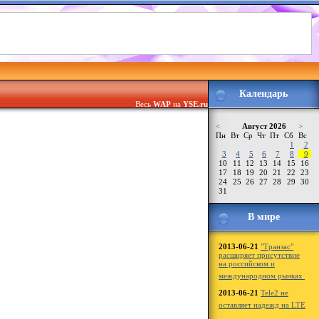
Календарь
Весь
WAP
на
YSE.ru
<
Август 2026
>
Пн
Вт
Ср
Чт
Пт
Сб
Вс
1
2
3
4
5
6
7
8
9
10
11
12
13
14
15
16
17
18
19
20
21
22
23
24
25
26
27
28
29
30
31
В мире
2013-06-21
"Транзас"
расширяет присутствие
на российском и
международном рынках
2013-06-21
Tele2 не
оставляет надежд на LTE