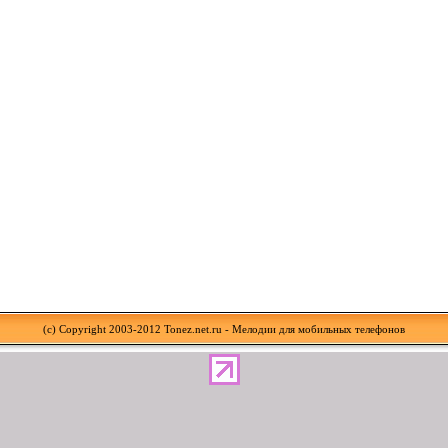
(c) Copyright 2003-2012 Tonez.net.ru - Мелодии для мобильных телефонов