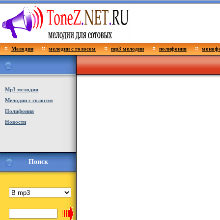
Мелодии
мелодии с голосом
mp3 мелодии
полифония
монофо
Мp3 мелодии
Мелодии с голосом
Полифония
Новости
Поиск