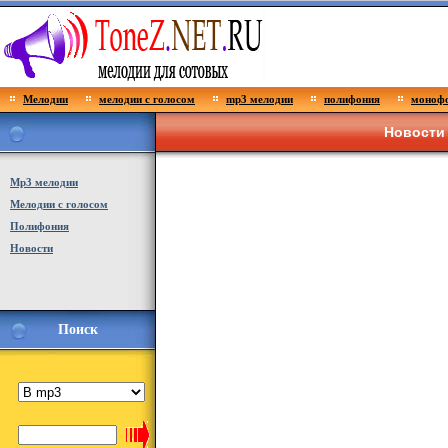
Мелодии
мелодии с голосом
mp3 мелодии
полифония
монофо
Новости 
Мp3 мелодии
Мелодии с голосом
Полифония
Новости
Поиск